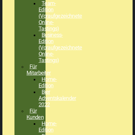
Team-
Edition
(Voraufgezeichnete
Online-
Tastings)
Business-
Edition
(Voraufgezeichnete
Online-
Tastings)
Für
Mitarbeiter
Home-
Edition
Bier
Adventskalender
2022
Für
Kunden
Home-
Edition