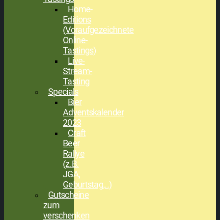
Home-
Editions
(Voraufgezeichnete
Online-
Tastings)
Live-
Stream-
Tasting
Specials
Bier
Adventskalender
2023
Craft
Beer
Rallye
(z.B.
JGA,
Geburtstag,..)
Gutscheine
zum
verschenken