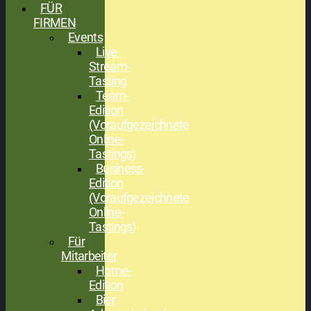
FÜR
FIRMEN
Events
Live-
Stream-
Tasting
Team-
Edition
(Voraufgezeichnete
Online-
Tastings)
Business-
Edition
(Voraufgezeichnete
Online-
Tastings)
Für
Mitarbeiter
Home-
Edition
Bier