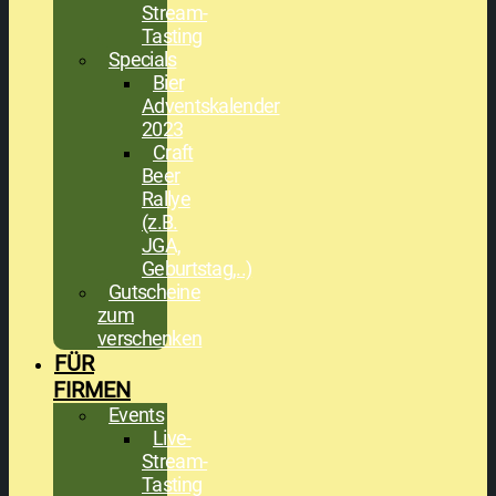
Stream-
Tasting
Specials
Bier
Adventskalender
2023
Craft
Beer
Rallye
(z.B.
JGA,
Geburtstag,..)
Gutscheine
zum
verschenken
FÜR
FIRMEN
Events
Live-
Stream-
Tasting