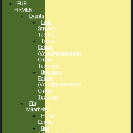
FÜR
FIRMEN
Events
Live-
Stream-
Tasting
Team-
Edition
(Voraufgezeichnete
Online-
Tastings)
Business-
Edition
(Voraufgezeichnete
Online-
Tastings)
Für
Mitarbeiter
Home-
Edition
Bier