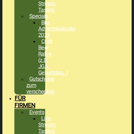
Stream-
Tasting
Specials
Bier
Adventskalender
2023
Craft
Beer
Rallye
(z.B.
JGA,
Geburtstag,..)
Gutscheine
zum
verschenken
FÜR
FIRMEN
Events
Live-
Stream-
Tasting