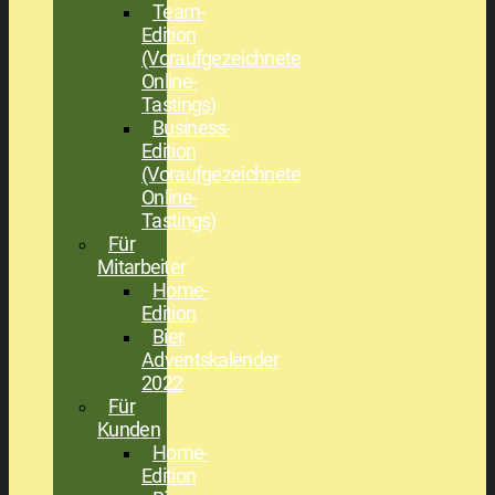
Team-
Edition
(Voraufgezeichnete
Online-
Tastings)
Business-
Edition
(Voraufgezeichnete
Online-
Tastings)
Für
Mitarbeiter
Home-
Edition
Bier
Adventskalender
2022
Für
Kunden
Home-
Edition