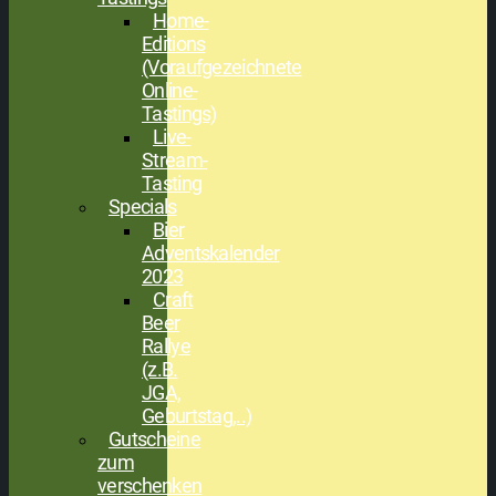
Home-
Editions
(Voraufgezeichnete
Online-
Tastings)
Live-
Stream-
Tasting
Specials
Bier
Adventskalender
2023
Craft
Beer
Rallye
(z.B.
JGA,
Geburtstag,..)
Gutscheine
zum
verschenken