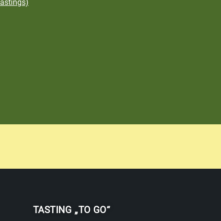
astings)
TASTING „TO GO“