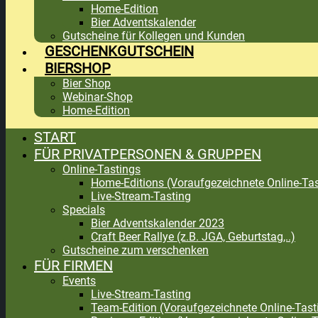
Home-Edition
Bier Adventskalender
Gutscheine für Kollegen und Kunden
GESCHENKGUTSCHEIN
BIERSHOP
Bier Shop
Webinar-Shop
Home-Edition
START
FÜR PRIVATPERSONEN & GRUPPEN
Online-Tastings
Home-Editions (Voraufgezeichnete Online-Tas
Live-Stream-Tasting
Specials
Bier Adventskalender 2023
Craft Beer Rallye (z.B. JGA, Geburtstag,..)
Gutscheine zum verschenken
FÜR FIRMEN
Events
Live-Stream-Tasting
Team-Edition (Voraufgezeichnete Online-Tast