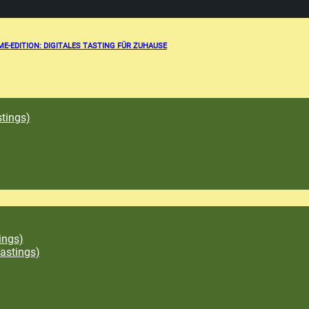
E-EDITION: DIGITALES TASTING FÜR ZUHAUSE
tings)
ings)
astings)