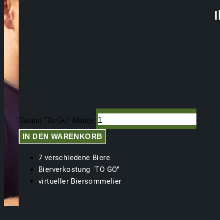
I
Tasting "To Go" Menge
IN DEN WARENKORB
7 verschiedene Biere
Bierverkostung "TO GO"
virtueller Biersommelier