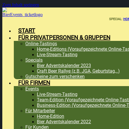
Zum Inhalt springen
SPECIAL:
HOM
START
FÜR PRIVATPERSONEN & GRUPPEN
Online-Tastings
Home-Editions (Voraufgezeichnete Online-Tas
Live-Stream-Tasting
Specials
Bier Adventskalender 2023
Craft Beer Rallye (z.B. JGA, Geburtstag,..)
Gutscheine zum verschenken
FÜR FIRMEN
Events
Live-Stream-Tasting
Team-Edition (Voraufgezeichnete Online-Tast
Business-Edition (Voraufgezeichnete Online-T
Für Mitarbeiter
Home-Edition
Bier Adventskalender 2022
Für Kunden