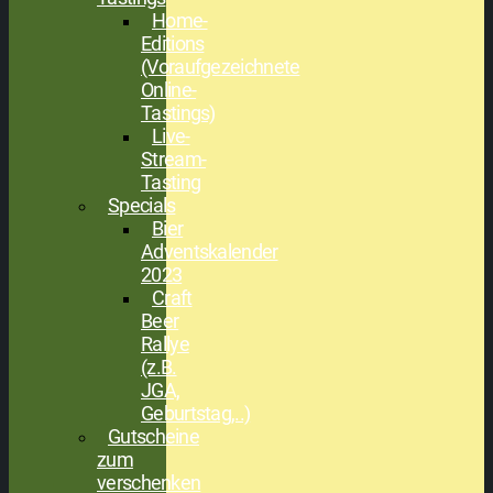
Home-
Editions
(Voraufgezeichnete
Online-
Tastings)
Live-
Stream-
Tasting
Specials
Bier
Adventskalender
2023
Craft
Beer
Rallye
(z.B.
JGA,
Geburtstag,..)
Gutscheine
zum
verschenken