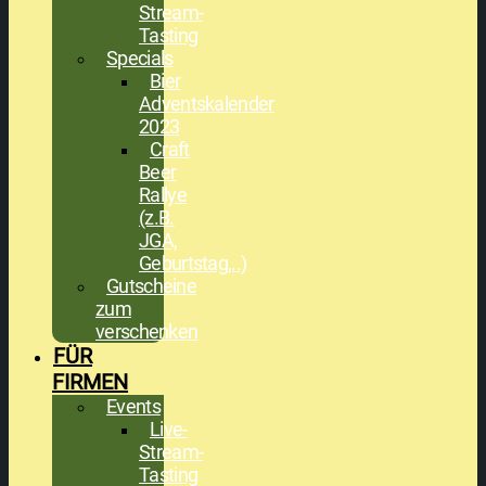
Stream-
Tasting
Specials
Bier
Adventskalender
2023
Craft
Beer
Rallye
(z.B.
JGA,
Geburtstag,..)
Gutscheine
zum
verschenken
FÜR
FIRMEN
Events
Live-
Stream-
Tasting