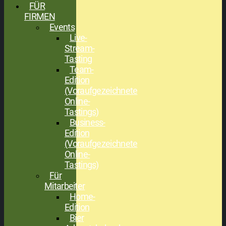
FÜR
FIRMEN
Events
Live-
Stream-
Tasting
Team-
Edition
(Voraufgezeichnete
Online-
Tastings)
Business-
Edition
(Voraufgezeichnete
Online-
Tastings)
Für
Mitarbeiter
Home-
Edition
Bier