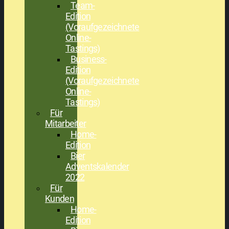
Team-
Edition
(Voraufgezeichnete
Online-
Tastings)
Business-
Edition
(Voraufgezeichnete
Online-
Tastings)
Für
Mitarbeiter
Home-
Edition
Bier
Adventskalender
2022
Für
Kunden
Home-
Edition