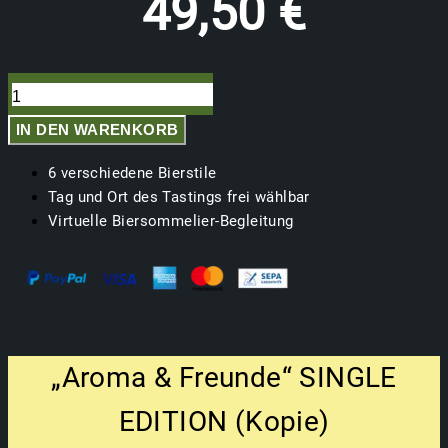
49,50
€
"Aroma
&
Freunde"
IN DEN WARENKORB
SINGLE
EDITION
(Kopie)
6 verschiedene Bierstile
Menge
Tag und Ort des Tastings frei wählbar
Virtuelle Biersommelier-Begleitung
„Aroma & Freunde“ SINGLE
EDITION (Kopie)