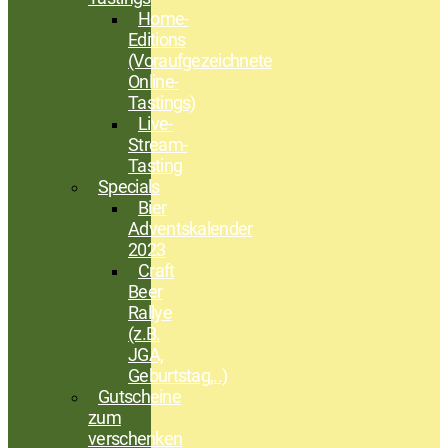
Home-
Editions
(Voraufgezeichnete
Online-
Tastings)
Live-
Stream-
Tasting
Specials
Bier
Adventskalender
2023
Craft
Beer
Rallye
(z.B.
JGA,
Geburtstag,..)
Gutscheine
zum
verschenken