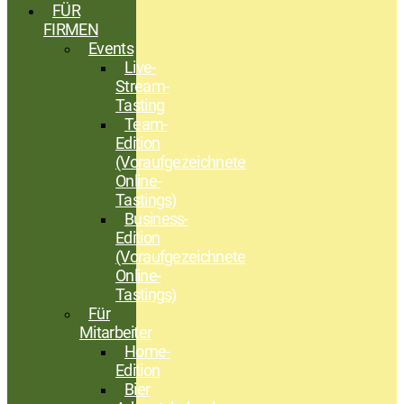
FÜR
FIRMEN
Events
Live-
Stream-
Tasting
Team-
Edition
(Voraufgezeichnete
Online-
Tastings)
Business-
Edition
(Voraufgezeichnete
Online-
Tastings)
Für
Mitarbeiter
Home-
Edition
Bier