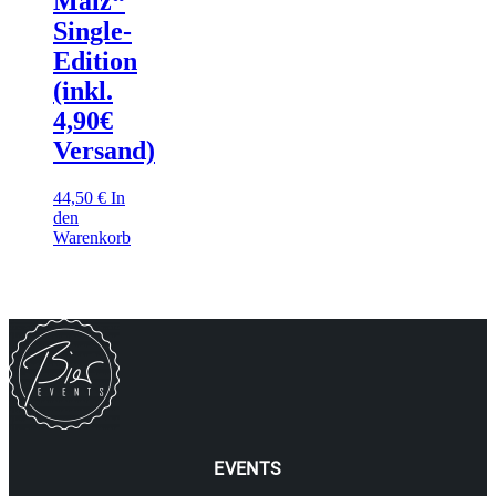
Malz“
Single-
Edition
(inkl.
4,90€
Versand)
44,50
€
In
den
Warenkorb
EVENTS