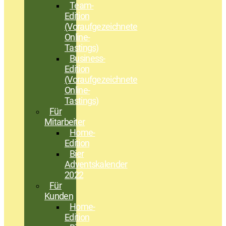
Team-
Edition
(Voraufgezeichnete
Online-
Tastings)
Business-
Edition
(Voraufgezeichnete
Online-
Tastings)
Für
Mitarbeiter
Home-
Edition
Bier
Adventskalender
2022
Für
Kunden
Home-
Edition