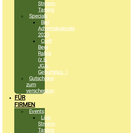
Stream-
Tasting
Specials
Bier
Adventskalender
2023
Craft
Beer
Rallye
(z.B.
JGA,
Geburtstag,..)
Gutscheine
zum
verschenken
FÜR
FIRMEN
Events
Live-
Stream-
Tasting