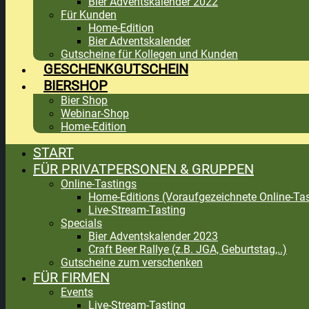
Bier Adventskalender 2022
Für Kunden
Home-Edition
Bier Adventskalender
Gutscheine für Kollegen und Kunden
GESCHENKGUTSCHEIN
BIERSHOP
Bier Shop
Webinar-Shop
Home-Edition
START
FÜR PRIVATPERSONEN & GRUPPEN
Online-Tastings
Home-Editions (Voraufgezeichnete Online-Tas
Live-Stream-Tasting
Specials
Bier Adventskalender 2023
Craft Beer Rallye (z.B. JGA, Geburtstag,..)
Gutscheine zum verschenken
FÜR FIRMEN
Events
Live-Stream-Tasting