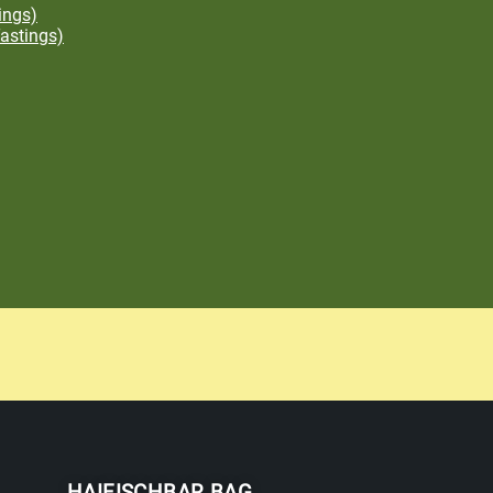
ings)
astings)