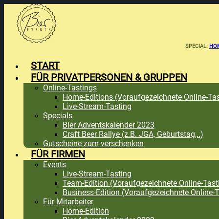
Zum
Inhalt
springen
SPECIAL:
HOM
START
FÜR PRIVATPERSONEN & GRUPPEN
Online-Tastings
Home-Editions (Voraufgezeichnete Online-Tas
Live-Stream-Tasting
Specials
Bier Adventskalender 2023
Craft Beer Rallye (z.B. JGA, Geburtstag,..)
Gutscheine zum verschenken
FÜR FIRMEN
Events
Live-Stream-Tasting
Team-Edition (Voraufgezeichnete Online-Tast
Business-Edition (Voraufgezeichnete Online-T
Für Mitarbeiter
Home-Edition