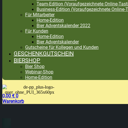
Team-Edition (Voraufgezeichnete Online-Tast
Business-Edition (Voraufgezeichnete Online-T
Für Mitarbeiter
Home-Edition
Bier Adventskalender 2022
Für Kunden
Home-Edition
Bier Adventskalender
Gutscheine für Kollegen und Kunden
GESCHENKGUTSCHEIN
BIERSHOP
Bier Shop
Webinar-Shop
Home-Edition
0,00
€
0
Warenkorb