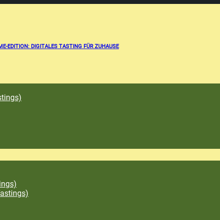
E-EDITION: DIGITALES TASTING FÜR ZUHAUSE
tings)
ings)
astings)