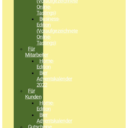
(Voraufgezeichnete
Online-
Tastings)
Business-
Edition
(Voraufgezeichnete
Online-
Tastings)
Für
Mitarbeiter
Home-
Edition
Bier
Adventskalender
2022
Für
Kunden
Home-
Edition
Bier
Adventskalender
Gutscheine