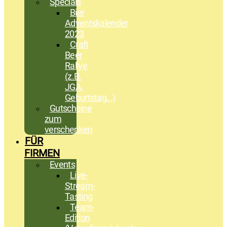
Specials
Bier
Adventskalender
2023
Craft
Beer
Rallye
(z.B.
JGA,
Geburtstag,..)
Gutscheine
zum
verschenken
FÜR
FIRMEN
Events
Live-
Stream-
Tasting
Team-
Edition