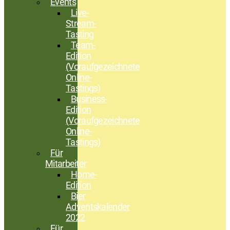
Events
Live-
Stream-
Tasting
Team-
Edition
(Voraufgezeichnete
Online-
Tastings)
Business-
Edition
(Voraufgezeichnete
Online-
Tastings)
Für
Mitarbeiter
Home-
Edition
Bier
Adventskalender
2022
Für