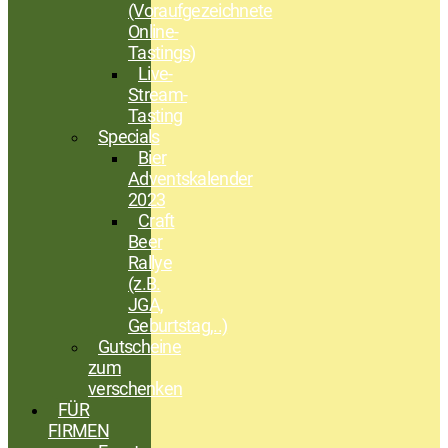
(Voraufgezeichnete
Online-
Tastings)
Live-
Stream-
Tasting
Specials
Bier
Adventskalender
2023
Craft
Beer
Rallye
(z.B.
JGA,
Geburtstag,..)
Gutscheine
zum
verschenken
FÜR
FIRMEN