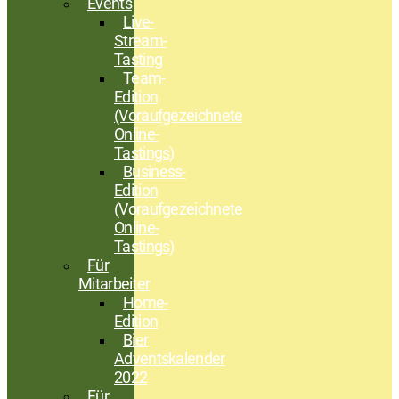
Events
Live-
Stream-
Tasting
Team-
Edition
(Voraufgezeichnete
Online-
Tastings)
Business-
Edition
(Voraufgezeichnete
Online-
Tastings)
Für
Mitarbeiter
Home-
Edition
Bier
Adventskalender
2022
Für