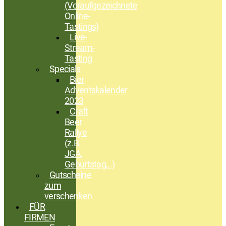
(Voraufgezeichnete
Online-
Tastings)
Live-
Stream-
Tasting
Specials
Bier
Adventskalender
2023
Craft
Beer
Rallye
(z.B.
JGA,
Geburtstag,..)
Gutscheine
zum
verschenken
FÜR
FIRMEN