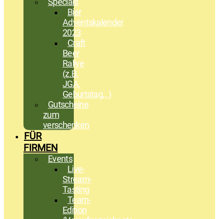
Specials
Bier
Adventskalender
2023
Craft
Beer
Rallye
(z.B.
JGA,
Geburtstag,..)
Gutscheine
zum
verschenken
FÜR
FIRMEN
Events
Live-
Stream-
Tasting
Team-
Edition