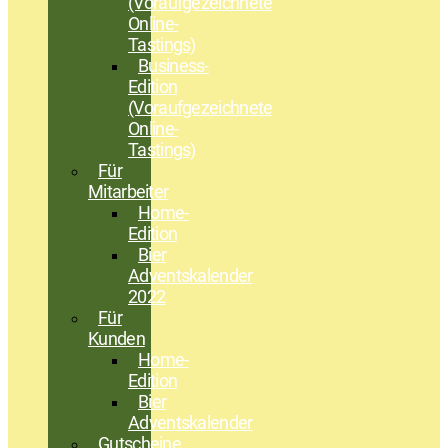
(Voraufgezeichnete
Online-
Tastings)
Business-
Edition
(Voraufgezeichnete
Online-
Tastings)
Für
Mitarbeiter
Home-
Edition
Bier
Adventskalender
2022
Für
Kunden
Home-
Edition
Bier
Adventskalender
Gutscheine