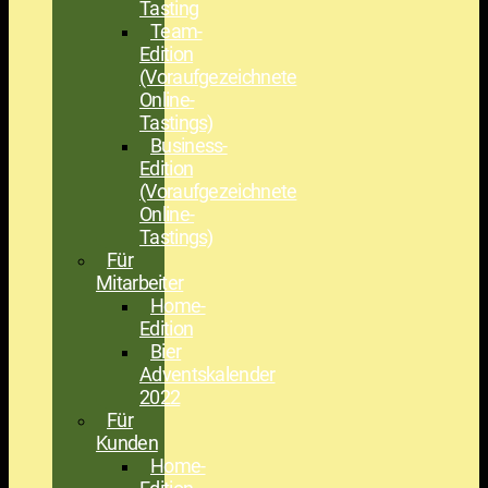
Tasting
Team-
Edition
(Voraufgezeichnete
Online-
Tastings)
Business-
Edition
(Voraufgezeichnete
Online-
Tastings)
Für
Mitarbeiter
Home-
Edition
Bier
Adventskalender
2022
Für
Kunden
Home-