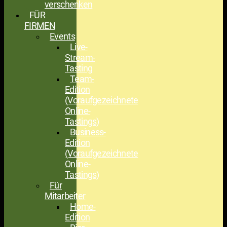
verschenken
FÜR
FIRMEN
Events
Live-
Stream-
Tasting
Team-
Edition
(Voraufgezeichnete
Online-
Tastings)
Business-
Edition
(Voraufgezeichnete
Online-
Tastings)
Für
Mitarbeiter
Home-
Edition