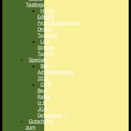
Tastings
Home-
Editions
(Voraufgezeichnete
Online-
Tastings)
Live-
Stream-
Tasting
Specials
Bier
Adventskalender
2023
Craft
Beer
Rallye
(z.B.
JGA,
Geburtstag,..)
Gutscheine
zum