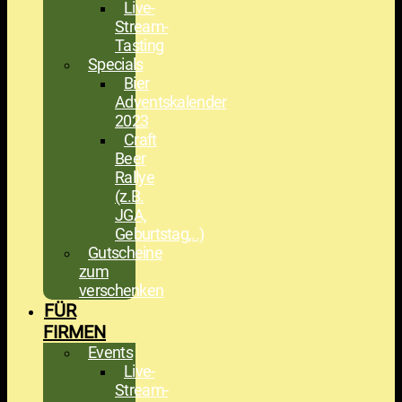
Live-
Stream-
Tasting
Specials
Bier
Adventskalender
2023
Craft
Beer
Rallye
(z.B.
JGA,
Geburtstag,..)
Gutscheine
zum
verschenken
FÜR
FIRMEN
Events
Live-
Stream-