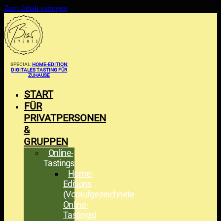
Zum Inhalt springen
SPECIAL:
HOME-EDITION:
DIGITALES TASTING FÜR
ZUHAUSE
START
FÜR
PRIVATPERSONEN
&
GRUPPEN
Online-
Tastings
Home-
Editions
(Voraufgezeichnete
Online-
Tastings)